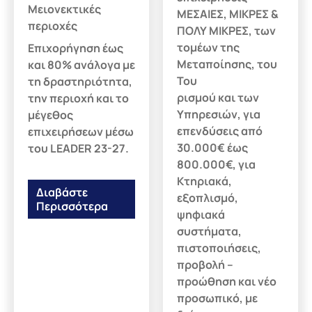
Μειονεκτικές
ΜΕΣΑΙΕΣ, ΜΙΚΡΕΣ &
περιοχές
ΠΟΛΥ ΜΙΚΡΕΣ, των
τομέων της
Επιχορήγηση έως
Μεταποίησης, του
και 80% ανάλογα με
Του
τη δραστηριότητα,
ρισμού και των
την περιοχή και το
Υπηρεσιών, για
μέγεθος
επενδύσεις από
επιχειρήσεων μέσω
30.000€ έως
του LEADER 23-27.
800.000€, για
Κτηριακά,
Διαβάστε
εξοπλισμό,
Περισσότερα
ψηφιακά
συστήματα,
πιστοποιήσεις,
προβολή –
προώθηση και νέο
προσωπικό, με