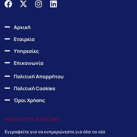
F
X
I
L
a
-
n
i
c
t
s
n
e
w
t
k
Αρχική
b
i
a
e
Εταιρεία
o
t
g
d
o
t
r
i
Υπηρεσίες
k
e
a
n
Επικοινωνία
r
m
Πολιτική Απορρήτου
Πολιτική Cookies
Όροι Χρήσης
NEWSLETTER SUBSCRIBE
Εγγραφείτε για να ενημερώνεστε για όλα τα νέα