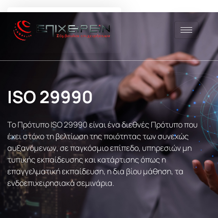
Μετάβαση
στο
περιεχόμενο
ISO 29990
Το Πρότυπο ISO 29990 είναι ένα διεθνές Πρότυπο που
έχει στόχο τη βελτίωση της ποιότητας των συνεχώς
αυξανόμενων, σε παγκόσμιο επίπεδο, υπηρεσιών μη
τυπικής εκπαίδευσης και κατάρτισης όπως η
επαγγελματική εκπαίδευση, η δια βίου μάθηση, τα
ενδοεπιχειρησιακά σεμινάρια.