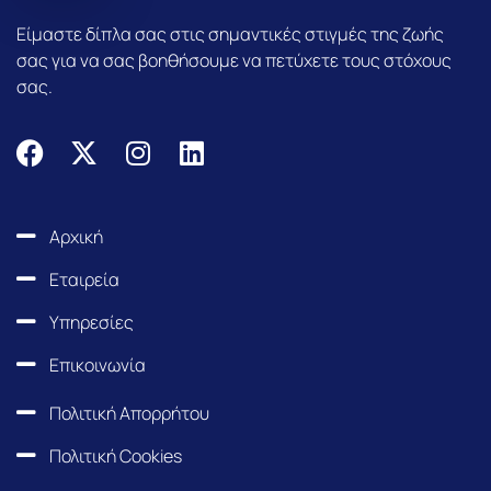
Είμαστε δίπλα σας στις σημαντικές στιγμές της ζωής
σας για να σας βοηθήσουμε να πετύχετε τους στόχους
σας.
F
X
I
L
a
-
n
i
c
t
s
n
e
w
t
k
Αρχική
b
i
a
e
Εταιρεία
o
t
g
d
o
t
r
i
Υπηρεσίες
k
e
a
n
Επικοινωνία
r
m
Πολιτική Απορρήτου
Πολιτική Cookies