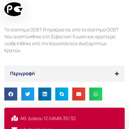
Το σύστημα GOST R προέρχεται από το σύστημα GOST
που αναπτύχθηκε στη Σοβιετική Ένωση και αργότερα
υιοθετήθηκε από την Κοινοπολιτεία Ανεξαρτήτων
Κρατών.
Περιγραφή
Αθ. Διάκου 12 ΛΑΜΙΑ 351 32