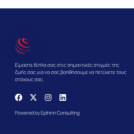
Είμαστε δίπλα σας στις σημαντικές στιγμές της
ζωής σας για να σας βοηθήσουμε να πετύχετε τους
στόχους σας.
F
X
I
L
a
-
n
i
c
t
s
n
Powered by
Epihirin Consulting
e
w
t
k
b
i
a
e