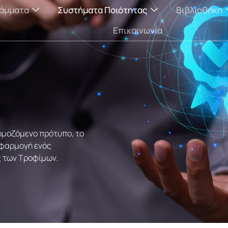
άμματα
Συστήματα Ποιότητας
Βιβλιοθήκη
Επικοινωνία
ρμοζόμενο πρότυπο, το
 εφαρμογή ενός
 των Τροφίμων.