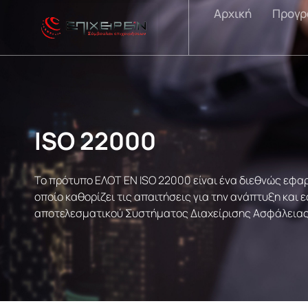
Μετάβαση
Αρχική
Προγρ
στο
περιεχόμενο
ISO 22000
Το πρότυπο ΕΛΟΤ ΕΝ ISO 22000 είναι ένα διεθνώς εφα
οποίο καθορίζει τις απαιτήσεις για την ανάπτυξη και
αποτελεσματικού Συστήματος Διαχείρισης Ασφάλειας