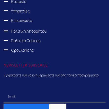
Εταιρεία
o
t
g
d
o
t
r
i
Υπηρεσίες
k
e
a
n
Επικοινωνία
r
m
Πολιτική Απορρήτου
Πολιτική Cookies
Όροι Χρήσης
NEWSLETTER SUBSCRIBE
Εγγραφείτε για να ενημερώνεστε για όλα τα νέα προγράμματα.
Email