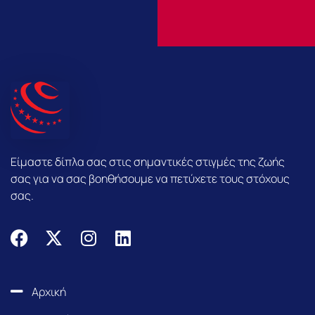
Είμαστε δίπλα σας στις σημαντικές στιγμές της ζωής
σας για να σας βοηθήσουμε να πετύχετε τους στόχους
σας.
F
X
I
L
a
-
n
i
c
t
s
n
e
w
t
k
Αρχική
b
i
a
e